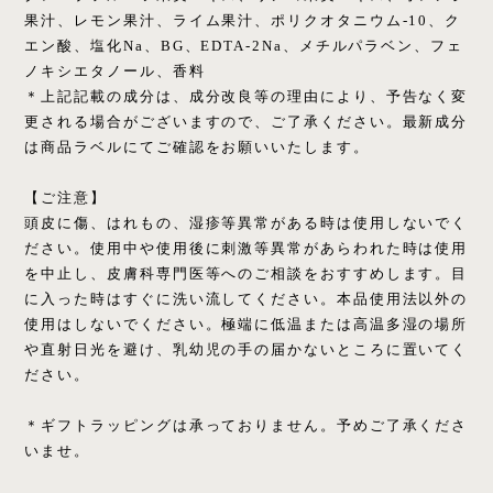
果汁、レモン果汁、ライム果汁、ポリクオタニウム-10、ク
エン酸、塩化Na、BG、EDTA-2Na、メチルパラベン、フェ
ノキシエタノール、香料
＊上記記載の成分は、成分改良等の理由により、予告なく変
更される場合がございますので、ご了承ください。最新成分
は商品ラベルにてご確認をお願いいたします。
【ご注意】
頭皮に傷、はれもの、湿疹等異常がある時は使用しないでく
ださい。使用中や使用後に刺激等異常があらわれた時は使用
を中止し、皮膚科専門医等へのご相談をおすすめします。目
に入った時はすぐに洗い流してください。本品使用法以外の
使用はしないでください。極端に低温または高温多湿の場所
や直射日光を避け、乳幼児の手の届かないところに置いてく
ださい。
＊ギフトラッピングは承っておりません。予めご了承くださ
いませ。