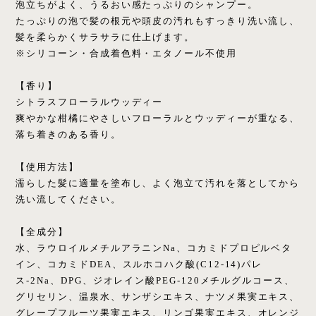
泡立ちがよく、うるおい感たっぷりのシャンプー。
たっぷりの泡で髪の根元や頭皮の汚れもすっきり洗い流し、
髪を柔らかくサラサラに仕上げます。
※シリコーン・合成着色料・エタノール不使用
【香り】
シトラスフローラルウッディー
爽やかな柑橘にやさしいフローラルとウッディーが重なる、
落ち着きのある香り。
【使用方法】
濡らした髪に適量を塗布し、よく泡立て汚れを落としてから
洗い流してください。
【全成分】
水、ラウロイルメチルアラニンNa、コカミドプロピルベタ
イン、コカミドDEA、スルホコハク酸(C12-14)パレ
ス-2Na、DPG、ジオレイン酸PEG-120メチルグルコース、
グリセリン、温泉水、サンザシエキス、ナツメ果実エキス、
グレープフルーツ果実エキス、リンゴ果実エキス、オレンジ